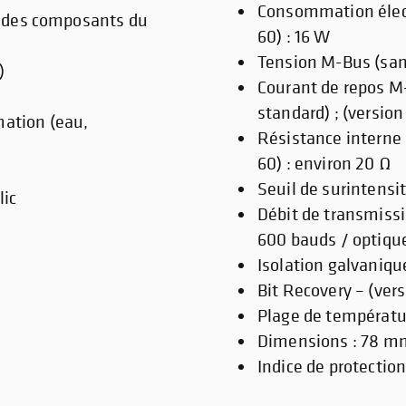
Consommation électr
ue des composants du
60) : 16 W
Tension M-Bus (sans
)
Courant de repos M-
s
standard) ; (versio
ation (eau,
Résistance interne d
60) : environ 20 Ω
Seuil de surintensit
lic
Débit de transmissi
600 bauds / optiqu
Isolation galvaniqu
Bit Recovery – (vers
Plage de températur
Dimensions : 78 m
Indice de protection