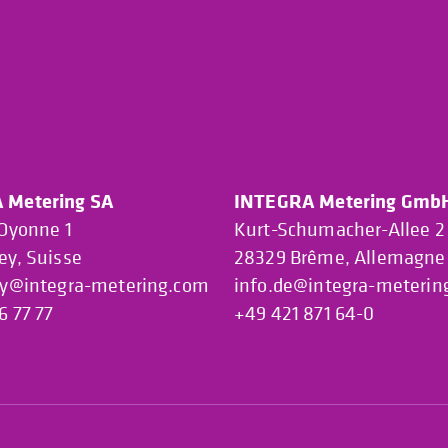
 Metering SA
INTEGRA Metering Gmb
’Oyonne 1
Kurt-Schumacher-Allee 2
ey, Suisse
28329 Brême, Allemagne
ey@integra-metering.com
info.de@integra-meterin
6 77 77
+49 421 871 64-0