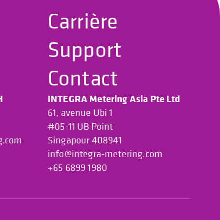
Carrière
Support
Contact
H
INTEGRA Metering Asia Pte Ltd
61, avenue Ubi 1
#05-11 UB Point
g.com
Singapour 408941
info@integra-metering.com
+65 6899 1980