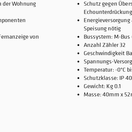
n der Wohnung
Schutz gegen Übers
Echounterdrückun
omponenten
Energieversorgung 
Speisung nötig
Fernanzeige von
Bussystem: M-Bus 
Anzahl Zähler 32
Geschwindigkeit Ba
Spannungs-Versorg
Temperatur: -0°C bi
Schutzklasse: IP 4
Gewicht: Kg 0.1
Masse: 40mm x 5