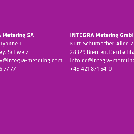
 Metering SA
INTEGRA Metering Gmb
’Oyonne 1
Kurt-Schumacher-Allee 2
ey, Schweiz
28329 Bremen, Deutschl
ey@integra-metering.com
info.de@integra-meterin
6 77 77
+49 421 871 64-0